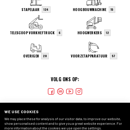
STAPELAAR
HOOGBOUWMACHINE
124
15
TELESCOOP VORKHEFTRUCK
HOOGWERKERS
6
12
OVERIGEN
VOORZETAPPARATUUR
28
57
VOLG ONS OP:
WE USE COOKIES
We may place these for analysis of our visitor data, to improve our website,
show personalised content and to give you a great website experience. For
more information about the cookies we use open the settings.