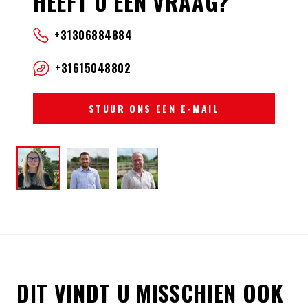
HEEFT U EEN VRAAG?
+31306884884
+31615048802
STUUR ONS EEN E-MAIL
DIT VINDT U MISSCHIEN OOK