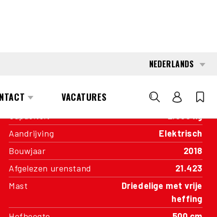
INTERESSE?
KOM IN CONTACT MET EEN VAN
ONZE AREA MANAGERS
SPECIFICATIES
Capaciteit
2.000 kg
Aandrijving
Elektrisch
Bouwjaar
2018
Afgelezen urenstand
21.423
Mast
Driedelige met vrije
heffing
Hefhoogte
500 cm