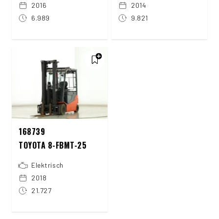
2016
2014
6.989
9.821
168739
TOYOTA 8-FBMT-25
Elektrisch
2018
21.727