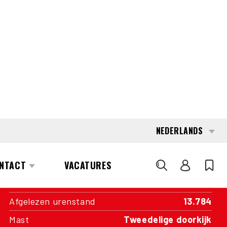
INTERESSE?
KOM IN CONTACT MET EEN VAN
ONZE AREA MANAGERS
SPECIFICATIES
Capaciteit
8.000 kg
Aandrijving
LPG
Transmissie
Automatic
Bouwjaar
2019
Afgelezen urenstand
13.784
Mast
Tweedelige doorkijk