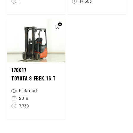
1
14.353
170017
TOYOTA 8-FBEK-16-T
Elektrisch
2018
7.739