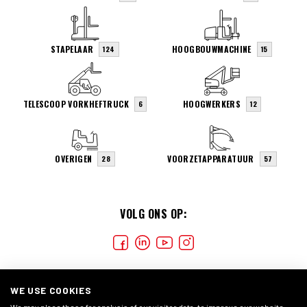
STAPELAAR
HOOGBOUWMACHINE
124
15
TELESCOOP VORKHEFTRUCK
HOOGWERKERS
6
12
OVERIGEN
VOORZETAPPARATUUR
28
57
VOLG ONS OP:
WE USE COOKIES