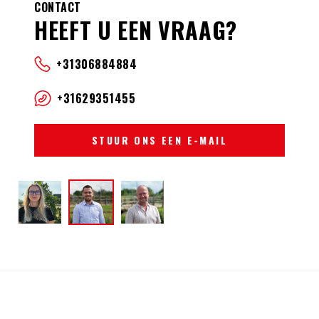
CONTACT
HEEFT U EEN VRAAG?
+31306884884
+31629351455
STUUR ONS EEN E-MAIL