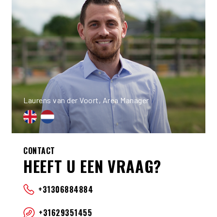
Laurens van der Voort, Area Manager
CONTACT
HEEFT U EEN VRAAG?
+31306884884
+31629351455