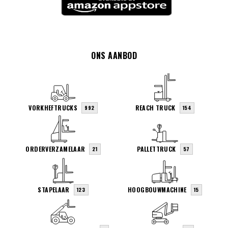
ONS AANBOD
VORKHEFTRUCKS
REACH TRUCK
992
154
ORDERVERZAMELAAR
PALLETTRUCK
21
57
STAPELAAR
HOOGBOUWMACHINE
123
15