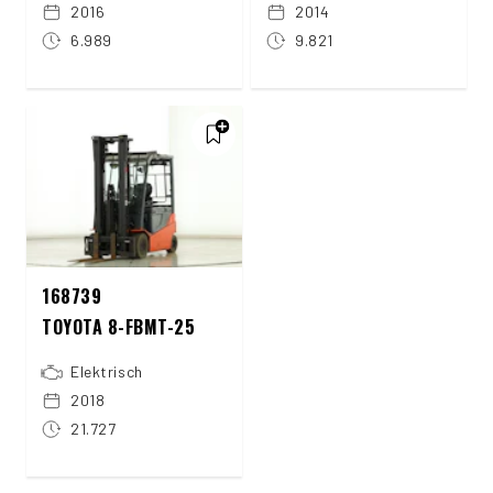
2016
2014
6.989
9.821
168739
TOYOTA 8-FBMT-25
Elektrisch
2018
21.727