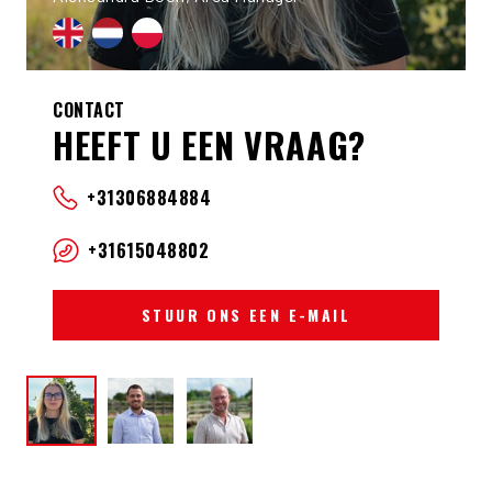
CONTACT
HEEFT U EEN VRAAG?
+31306884884
+31615048802
STUUR ONS EEN E-MAIL