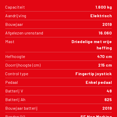
Capaciteit
1.600 kg
Aandrijving
Elektrisch
Bouwjaar
2019
Afgelezen urenstand
16.060
Mast
Driedelige met vrije
heffing
Hefhoogte
470 cm
Doorrijhoogte (cm)
215 cm
Control type
Fingertip joystick
Pedaal
Enkel pedaal
Batterij V
48
Batterij Ah
625
Bouwjaar batterij
2019
Banden (V)
SE Non Marking