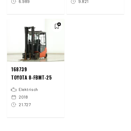
6.989
9.821
168739
TOYOTA 8-FBMT-25
Elektrisch
2018
21.727