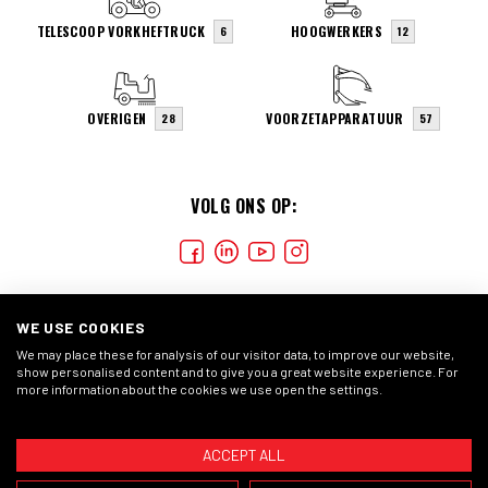
TELESCOOP VORKHEFTRUCK
HOOGWERKERS
6
12
OVERIGEN
VOORZETAPPARATUUR
28
57
VOLG ONS OP:
WE USE COOKIES
We may place these for analysis of our visitor data, to improve our website,
show personalised content and to give you a great website experience. For
more information about the cookies we use open the settings.
COOKIES
PRIVACYVERKLARING
ALGEMENE
VOORWAARDEN
ACCEPT ALL