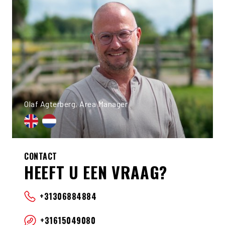
Olaf Agterberg, Area Manager
CONTACT
HEEFT U EEN VRAAG?
+31306884884
+31615049080