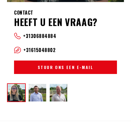
CONTACT
HEEFT U EEN VRAAG?
+31306884884
+31615048802
STUUR ONS EEN E-MAIL