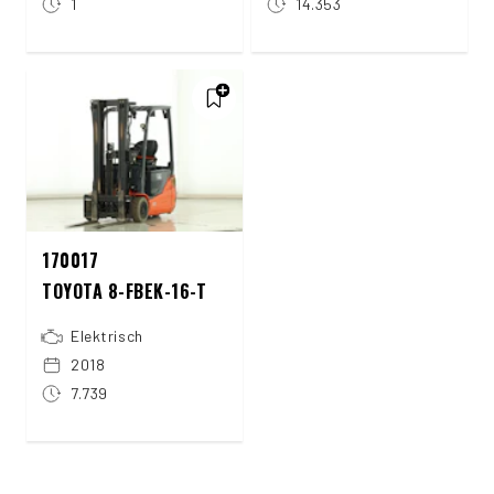
1
14.353
170017
TOYOTA 8-FBEK-16-T
Elektrisch
2018
7.739