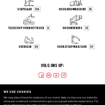
STAPELAAR
HOOGBOUWMACHINE
124
15
TELESCOOP VORKHEFTRUCK
HOOGWERKERS
6
12
OVERIGEN
VOORZETAPPARATUUR
28
57
VOLG ONS OP:
WE USE COOKIES
We may place these for analysis of our visitor data, to improve our website,
show personalised content and to give you a great website experience. For
more information about the cookies we use open the settings.