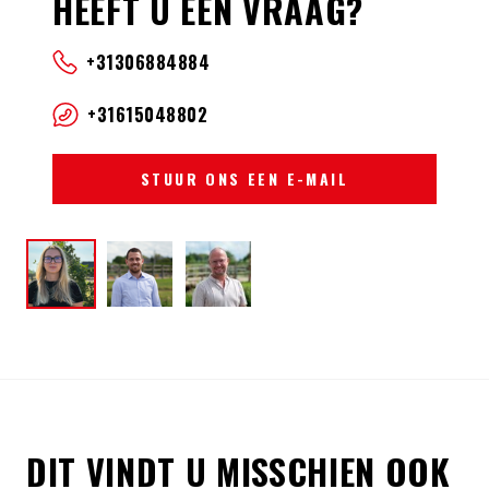
HEEFT U EEN VRAAG?
+31306884884
+31615048802
STUUR ONS EEN E-MAIL
DIT VINDT U MISSCHIEN OOK