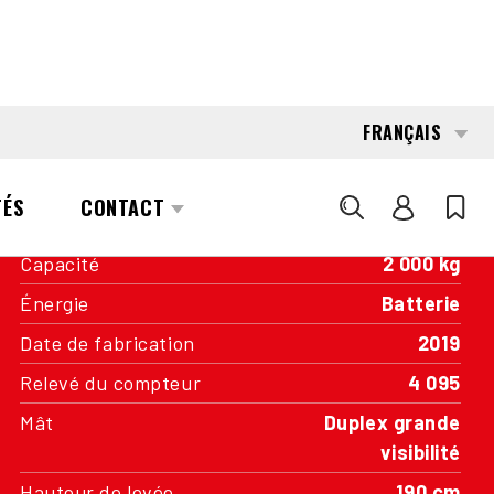
INTÉRESSÉ?
CONTACTER UN DE NOS
RESPONSABLES DE ZONE
CARACTÉRISTIQUES
Capacité
2 000 kg
Énergie
Batterie
Date de fabrication
2019
Relevé du compteur
4 095
Mât
Duplex grande
visibilité
Hauteur de levée
190 cm