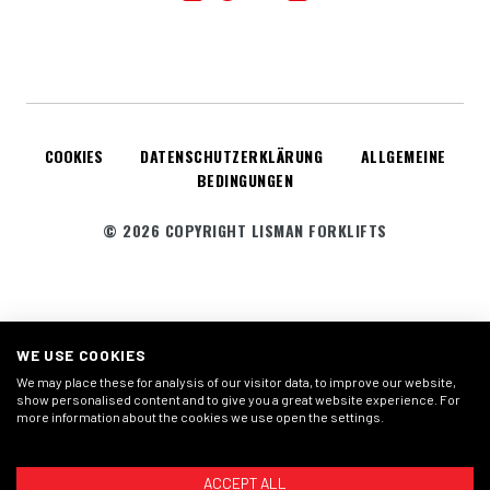
COOKIES
DATENSCHUTZERKLÄRUNG
ALLGEMEINE
BEDINGUNGEN
© 2026 COPYRIGHT LISMAN FORKLIFTS
WE USE COOKIES
We may place these for analysis of our visitor data, to improve our website,
show personalised content and to give you a great website experience. For
more information about the cookies we use open the settings.
ACCEPT ALL