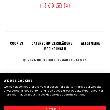
COOKIES
DATENSCHUTZERKLÄRUNG
ALLGEMEINE
BEDINGUNGEN
© 2026 COPYRIGHT LISMAN FORKLIFTS
WE USE COOKIES
We may place these for analysis of our visitor data, to improve our website,
show personalised content and to give you a great website experience. For
more information about the cookies we use open the settings.
ACCEPT ALL