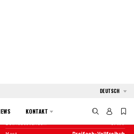
INTERESSE?
KONTAKTIEREN SIE EINEN UNSERER
AREA MANAGER
SPEZIFIKATIONEN
Kapazität
2.500 kg
Antrieb
Batterie
Baujahr
2020
Betriebsstunden
3.477
Mast
Dreifach-Vollfreihub