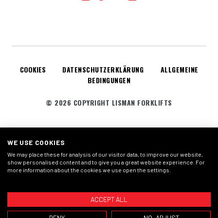
COOKIES
DATENSCHUTZERKLÄRUNG
ALLGEMEINE
BEDINGUNGEN
© 2026 COPYRIGHT LISMAN FORKLIFTS
WE USE COOKIES
We may place these for analysis of our visitor data, to improve our website,
show personalised content and to give you a great website experience. For
more information about the cookies we use open the settings.
ACCEPT ALL
DENY
NO, ADJUST