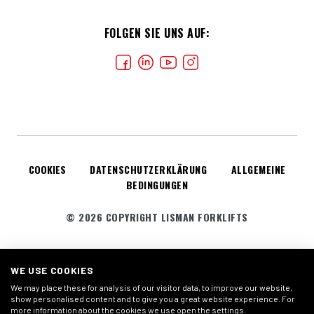
FOLGEN SIE UNS AUF:
COOKIES
DATENSCHUTZERKLÄRUNG
ALLGEMEINE
BEDINGUNGEN
© 2026 COPYRIGHT LISMAN FORKLIFTS
WE USE COOKIES
We may place these for analysis of our visitor data, to improve our website,
show personalised content and to give you a great website experience. For
more information about the cookies we use open the settings.