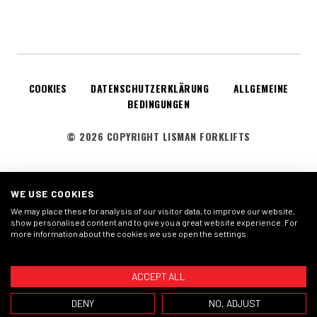
COOKIES
DATENSCHUTZERKLÄRUNG
ALLGEMEINE
BEDINGUNGEN
© 2026 COPYRIGHT LISMAN FORKLIFTS
WE USE COOKIES
We may place these for analysis of our visitor data, to improve our website,
show personalised content and to give you a great website experience. For
more information about the cookies we use open the settings.
ACCEPT ALL
DENY
NO, ADJUST