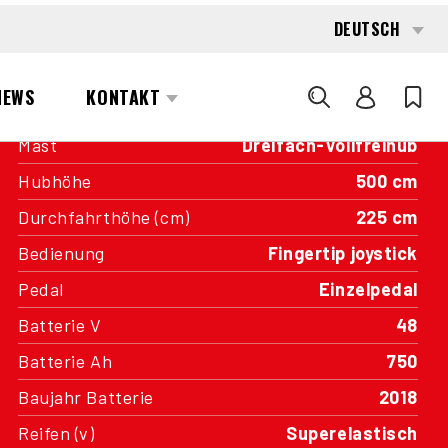
Kapazität
2.000 kg
Antrieb
Batterie
Baujahr
2018
Betriebsstunden
302
Mast
Dreifach-Vollfreihub
Hubhöhe
500 cm
Durchfahrthöhe (cm)
225 cm
Bedienung
Fingertip joystick
Pedal
Einzelpedal
Batterie V
48
Batterie Ah
750
Baujahr Batterie
2018
Reifen (v)
Superelastisch