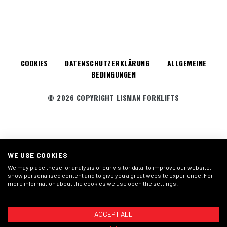
COOKIES
DATENSCHUTZERKLÄRUNG
ALLGEMEINE
BEDINGUNGEN
© 2026 COPYRIGHT LISMAN FORKLIFTS
WE USE COOKIES
We may place these for analysis of our visitor data, to improve our website,
show personalised content and to give you a great website experience. For
more information about the cookies we use open the settings.
ACCEPT ALL