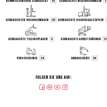
KOMMISSIONIERER GEBRAUCHT
GEBRAUCHTE NIEDERHUBWAGEN
23
7
GEBRAUCHTER HOCHHUBWAGEN
GEBRAUCHTE HOCHREGALSTAPLER
131
GEBRAUCHTE TELESKOPLADER
GEBRAUCHTE ARBEITSBÜHNEN
6
12
VERSCHIEDENES
ANBAUGERÄTE
28
58
FOLGEN SIE UNS AUF: