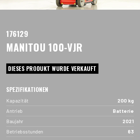
176129
MANITOU 100-VJR
DIESES PRODUKT WURDE VERKAUFT
SPEZIFIKATIONEN
Kapazität
200 kg
Antrieb
Batterie
Baujahr
2021
Betriebsstunden
63