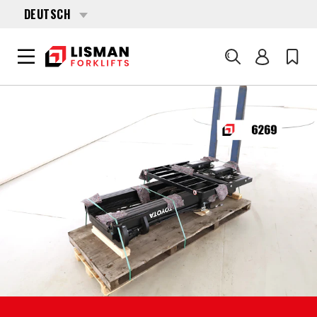
DEUTSCH
Suche
HOME
PRODUKTE
ANBAUGERÄTE
6269 TOYOTA FSV-4700