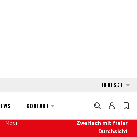
INTERESSE?
KONTAKTIEREN SIE EINEN UNSERER
AREA MANAGER
SPEZIFIKATIONEN
Kapazität
5.000 kg
Antrieb
Batterie
Baujahr
2021
Betriebsstunden
11.425
Mast
Zweifach mit freier
Durchsicht
Hubhöhe
450 cm