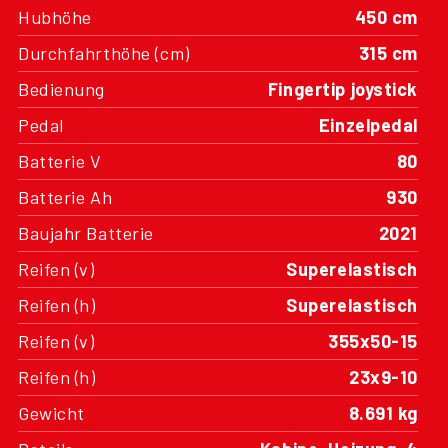
Durchfahrthöhe (cm)
315 cm
Bedienung
Fingertip joystick
Pedal
Einzelpedal
Batterie V
80
Batterie Ah
930
Baujahr Batterie
2021
Reifen (v)
Superelastisch
Reifen (h)
Superelastisch
Reifen (v)
355x50-15
Reifen (h)
23x9-10
Gewicht
8.691 kg
Details
Kabine, Heizung, 4