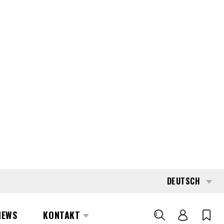
conditions, without cleaning or optical
enhancements.
INTERESSE?
KONTAKTIEREN SIE EINEN UNSERER
AREA MANAGER
SPEZIFIKATIONEN
Kapazität
3.000 kg
Antrieb
Batterie
Baujahr
2021
Betriebsstunden
9.271