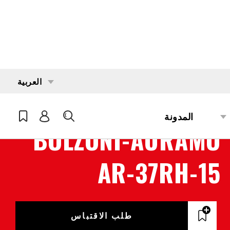
العربية
المدونة
بحث
6331
BOLZONI-AURAMO
AR-37RH-15
طلب الاقتباس