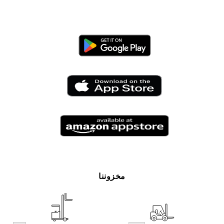
مخزوننا