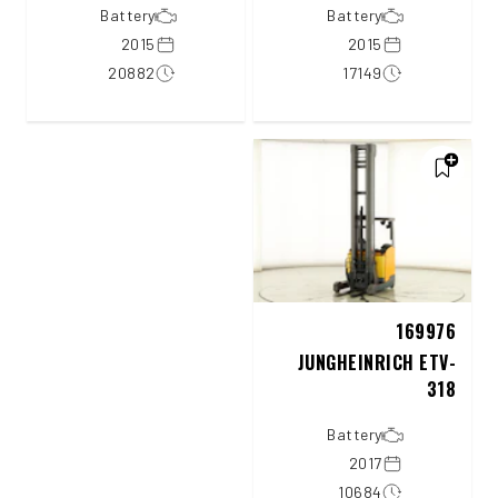
Battery
Battery
2015
2015
20882
17149
169976
JUNGHEINRICH ETV-
318
Battery
2017
10684