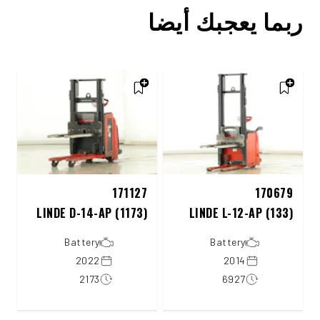
ربما يعجبك أيضا
171127
170679
LINDE D-14-AP (1173)
LINDE L-12-AP (133)
Battery
Battery
2022
2014
2173
6927