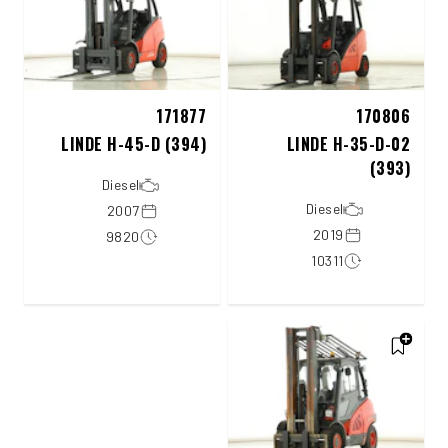
171877
170806
LINDE H-45-D (394)
LINDE H-35-D-02
(393)
Diesel
Diesel
2007
2019
9820
10311