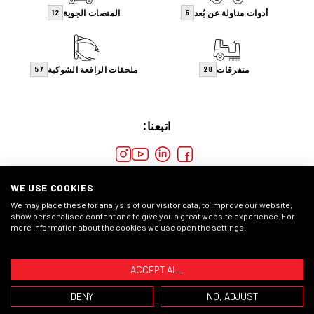
أدوات مناولة عن بُعد
المنصات الجوية
12
6
متفرقات
ملحقات الرافعة الشوكية
57
28
اتبعنا:
WE USE COOKIES
We may place these for analysis of our visitor data, to improve our website,
show personalised content and to give you a great website experience. For
more information about the cookies we use open the settings.
ملفات
بيان الخصوصية
الشروط العامة
ACCEPT ALL
© 2026 حقوق الطبع والنشر للرافعات الشوكية ليسمان
DENY
NO, ADJUST