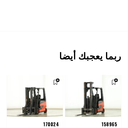
ربما يعجبك أيضا
170024
158965