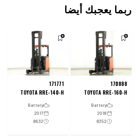
ربما يعجبك أيضا
171771
170888
TOYOTA RRE-140-H
TOYOTA RRE-160-H
Battery
Battery
2017
2018
8632
8352