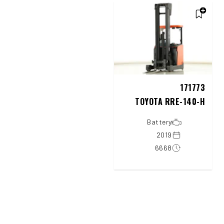
171773
TOYOTA RRE-140-H
Battery
2019
6668