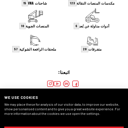
مكدسات المنصات النقالة
شاحنات VNA
15
123
أدوات مناولة عن بُعد
المنصات الجوية
10
6
متفرقات
ملحقات الرافعة الشوكية
57
28
اتبعنا:
WE USE COOKIES
We may place these for analysis of our visitor data, to improve our website,
show personalised content and to give you a great website experience. For
more information about the cookies we use open the settings.
ملفات
بيان الخصوصية
الشروط العامة