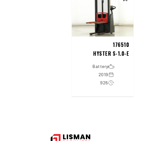
176510
HYSTER S-1.0-E
Battery
2019
926