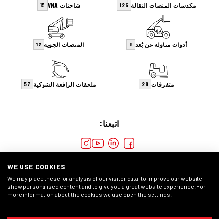
مكدسات المنصات النقالة
شاحنات VNA
15
126
أدوات مناولة عن بُعد
المنصات الجوية
12
6
متفرقات
ملحقات الرافعة الشوكية
57
28
اتبعنا:
WE USE COOKIES
We may place these for analysis of our visitor data, to improve our website,
show personalised content and to give you a great website experience. For
more information about the cookies we use open the settings.
ملفات
بيان الخصوصية
الشروط العامة