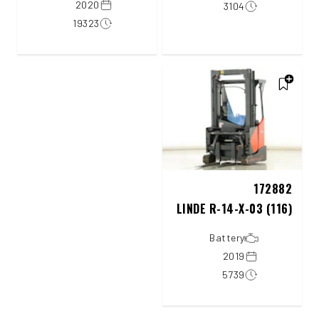
2020
3104
19323
172882
LINDE R-14-X-03 (116)
Battery
2019
5739