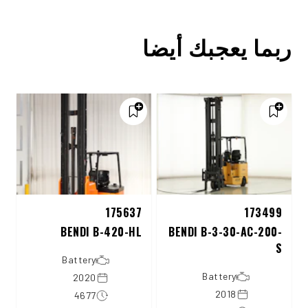
ربما يعجبك أيضا
175637
173499
BENDI B-420-HL
BENDI B-3-30-AC-200-
S
Battery
Battery
2020
2018
4677