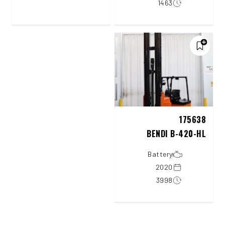
1463
175638
BENDI B-420-HL
Battery
2020
3998