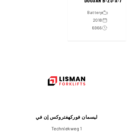
DOOSAN B-25-X-7
Battery
2018
6966
ليسمان فوركهفتروكس إن في
Techniekweg 1