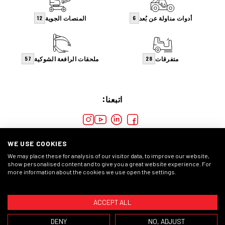
أدوات مناولة عن بُعد
المنصات الجوية
12
6
متفرقات
ملحقات الرافعة الشوكية
57
28
اتبعنا:
WE USE COOKIES
We may place these for analysis of our visitor data, to improve our website,
show personalised content and to give you a great website experience. For
more information about the cookies we use open the settings.
ملفات
بيان الخصوصية
الشروط العامة
ACCEPT ALL
© 2026 حقوق الطبع والنشر للرافعات الشوكية ليسمان
DENY
NO, ADJUST