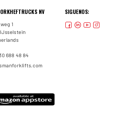
VORKHEFTRUCKS NV
SIGUENOS:
kweg 1
IJsselstein
herlands
)30 688 48 84
ismanforklifts.com